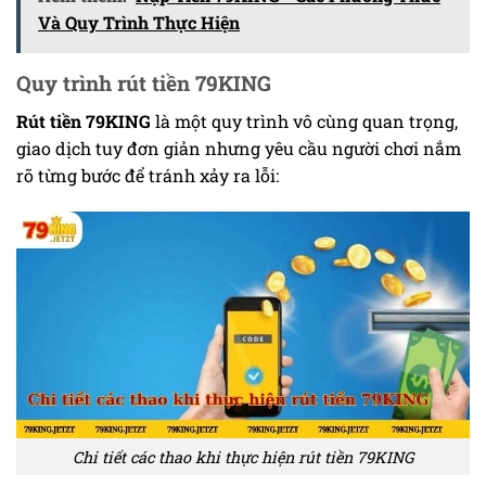
Và Quy Trình Thực Hiện
Quy trình rút tiền 79KING
Rút tiền 79KING
là một quy trình vô cùng quan trọng,
giao dịch tuy đơn giản nhưng yêu cầu người chơi nắm
rõ từng bước để tránh xảy ra lỗi:
Chi tiết các thao khi thực hiện rút tiền 79KING