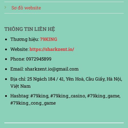
Sơ đồ website
THÔNG TIN LIÊN HỆ
Thương hiệu:
79KING
Website:
https://sharkzent.io/
Phone:
0972945899
Email:
sharkzent.io@gmail.com
Địa chỉ: 25 Ngách 184 / 41, Yên Hoà, Cầu Giấy, Hà Nội,
Việt Nam
Hashtag: #79king, #79king_casino, #79king_game,
#79king_cong_game