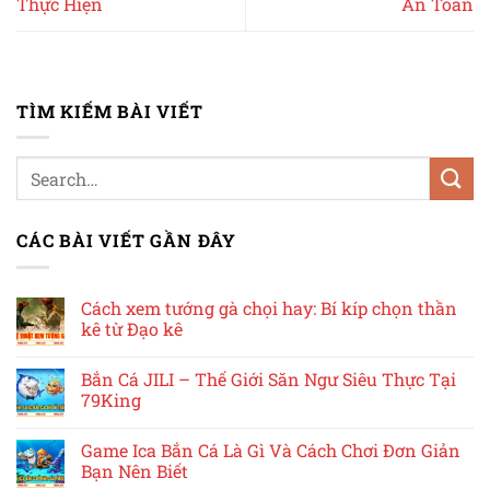
Thực Hiện
An Toàn
TÌM KIẾM BÀI VIẾT
CÁC BÀI VIẾT GẦN ĐÂY
Cách xem tướng gà chọi hay: Bí kíp chọn thần
kê từ Đạo kê
Bắn Cá JILI – Thế Giới Săn Ngư Siêu Thực Tại
79King
Game Ica Bắn Cá Là Gì Và Cách Chơi Đơn Giản
Bạn Nên Biết