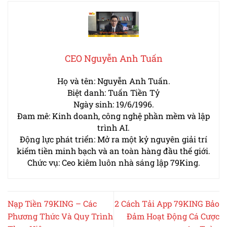
CEO Nguyễn Anh Tuấn
Họ và tên: Nguyễn Anh Tuấn.
Biệt danh: Tuấn Tiền Tỷ
Ngày sinh: 19/6/1996.
Đam mê: Kinh doanh, công nghệ phần mềm và lập
trình AI.
Động lực phát triển: Mở ra một kỷ nguyên giải trí
kiếm tiền minh bạch và an toàn hàng đầu thế giới.
Chức vụ: Ceo kiêm luôn nhà sáng lập 79King.
Nạp Tiền 79KING – Các
2 Cách Tải App 79KING Bảo
Phương Thức Và Quy Trình
Đảm Hoạt Động Cá Cược