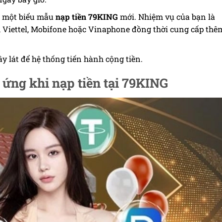
p một biểu mẫu
nạp tiền 79KING
mới. Nhiệm vụ của bạn là
Viettel, Mobifone hoặc Vinaphone đồng thời cung cấp thê
ây lát để hệ thống tiến hành cộng tiền.
 ứng khi nạp tiền tại 79KING