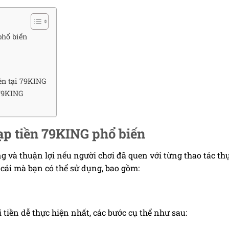
phổ biến
ền tại 79KING
 79KING
ạp tiền 79KING phổ biến
 và thuận lợi nếu người chơi đã quen với từng thao tác th
à cái mà bạn có thể sử dụng, bao gồm:
tiền dễ thực hiện nhất, các bước cụ thể như sau: