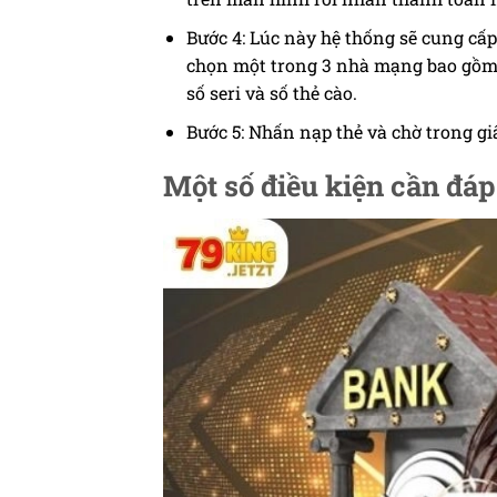
Bước 4: Lúc này hệ thống sẽ cung cấ
chọn một trong 3 nhà mạng bao gồm 
số seri và số thẻ cào.
Bước 5: Nhấn nạp thẻ và chờ trong gi
Một số điều kiện cần đáp