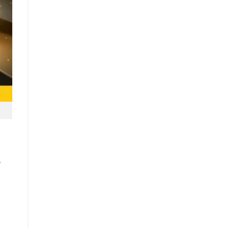
Tại
79King
g