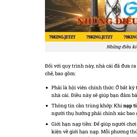
Những điều kiệ
Đối với quy trình này, nhà cái đã đưa r
chẽ, bao gồm:
Phải là hội viên chính thức: Ở bất kỳ
nhà cái. Điều này sẽ giúp bạn đảm bả
Thông tin cần trùng khớp: Khi
nạp t
người thụ hưởng phải chính xác bao 
Giới hạn nạp tiền: Để giúp người chơ
kiện về giới hạn nạp. Mỗi phương thứ