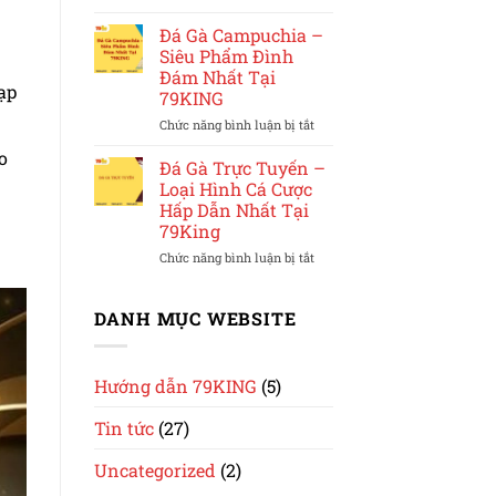
Đá Gà Campuchia –
Siêu Phẩm Đình
Đám Nhất Tại
ạp
79KING
Chức năng bình luận bị tắt
ở
Đá
o
Gà
Đá Gà Trực Tuyến –
Campuchia
Loại Hình Cá Cược
–
Hấp Dẫn Nhất Tại
Siêu
79King
Phẩm
Đình
Chức năng bình luận bị tắt
ở
Đám
Đá
Nhất
Gà
Tại
Trực
DANH MỤC WEBSITE
79KING
Tuyến
–
Loại
Hướng dẫn 79KING
(5)
Hình
Cá
Tin tức
(27)
Cược
Hấp
Dẫn
Uncategorized
(2)
Nhất