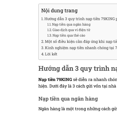
Nội dung trang
Hướng dẫn 3 quy trình nạp tiền 79KING 
Nạp tiền qua ngân hàng
Giao dịch qua ví điện tử
Nạp tiền qua thẻ cào
Một số điều kiện cần đáp ứng khi nạp ti
Kinh nghiệm nạp tiền nhanh chóng tại
Lời kết
Hướng dẫn 3 quy trình n
Nạp tiền 79KING
sẽ diễn ra nhanh chóng
hiện. Dưới đây là 3 cách gửi vốn tại nh
Nạp tiền qua ngân hàng
Ngân hàng là một trong những cách gửi 