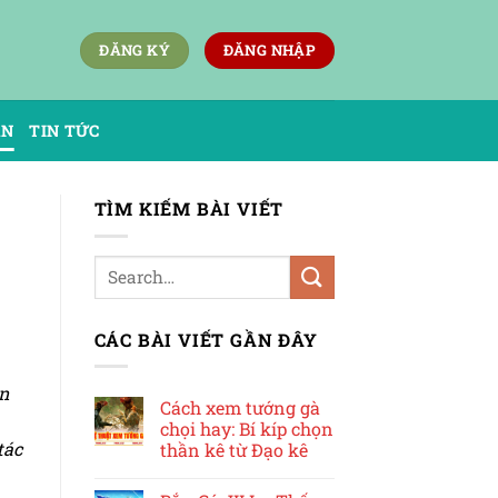
ĐĂNG KÝ
ĐĂNG NHẬP
ẪN
TIN TỨC
TÌM KIẾM BÀI VIẾT
CÁC BÀI VIẾT GẦN ĐÂY
ản
Cách xem tướng gà
chọi hay: Bí kíp chọn
tác
thần kê từ Đạo kê