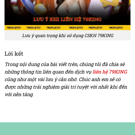
Lưu ý quan trọng khi sử dụng CSKH 79KING
Lời kết
Trong nội dung của bài viết trên, chúng tôi đã chia sẻ
những thông tin liên quan đến dịch vụ
liên hệ 79KING
cũng như một vài lưu ý cần nhớ. Chúc anh em sẽ có
được những trải nghiệm giải trí tuyệt vời nhất khi đến
với nền tảng.