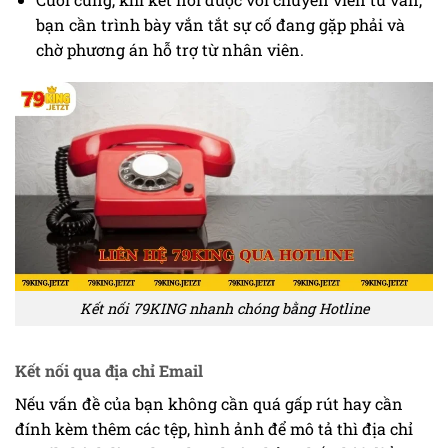
bạn cần trình bày vắn tắt sự cố đang gặp phải và
chờ phương án hỗ trợ từ nhân viên.
Kết nối 79KING nhanh chóng bằng Hotline
Kết nối qua địa chỉ Email
Nếu vấn đề của bạn không cần quá gấp rút hay cần
đính kèm thêm các tệp, hình ảnh để mô tả thì địa chỉ