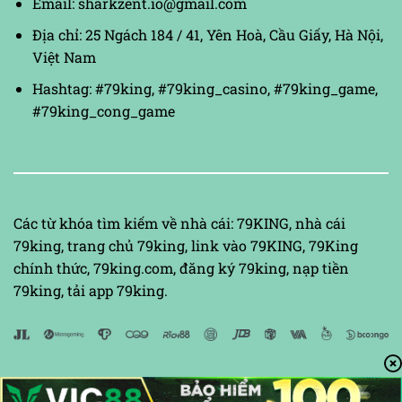
Email:
sharkzent.io@gmail.com
Địa chỉ: 25 Ngách 184 / 41, Yên Hoà, Cầu Giấy, Hà Nội,
Việt Nam
Hashtag: #79king, #79king_casino, #79king_game,
#79king_cong_game
Các từ khóa tìm kiếm về nhà cái: 79KING, nhà cái
79king, trang chủ 79king, link vào 79KING, 79King
chính thức, 79king.com, đăng ký 79king, nạp tiền
79king, tải app 79king.