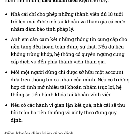
tuân thủ những
điều khoản điều kiện
sau đây:
Nhà cái chỉ cho phép những thành viên đủ 18 tuổi
trở lên mới được mở tài khoản và tham gia cá cược
nhằm đảm bảo tính pháp lý.
Anh em cần cam kết những thông tin cung cấp cho
nền tảng đều hoàn toàn đúng sự thật. Nếu dữ liệu
không trùng khớp, hệ thống có quyền ngừng cung
cấp dịch vụ đến phía thành viên tham gia.
Mỗi một người dùng chỉ được sở hữu một account
dựa trên thông tin cá nhân của mình. Nếu có trường
hợp cố tình mở nhiều tài khoản nhằm trục lợi, hệ
thống sẽ tiến hành khóa tài khoản vĩnh viễn.
Nếu có các hành vi gian lận kết quả, nhà cái sẽ thu
hồi toàn bộ tiền thưởng và xử lý theo đúng quy
định.
Điều khoản điều kiện giao dịch