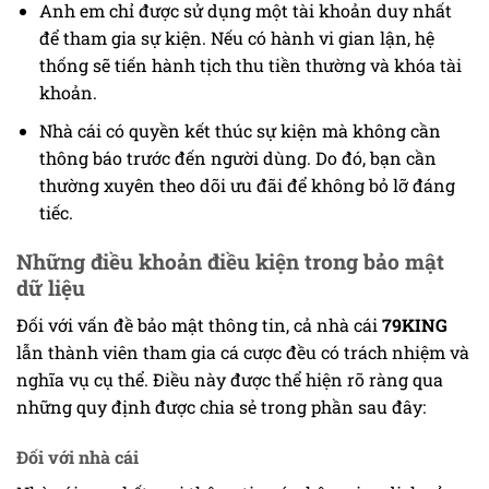
Anh em chỉ được sử dụng một tài khoản duy nhất
để tham gia sự kiện. Nếu có hành vi gian lận, hệ
thống sẽ tiến hành tịch thu tiền thường và khóa tài
khoản.
Nhà cái có quyền kết thúc sự kiện mà không cần
thông báo trước đến người dùng. Do đó, bạn cần
thường xuyên theo dõi ưu đãi để không bỏ lỡ đáng
tiếc.
Những điều khoản điều kiện trong bảo mật
dữ liệu
Đối với vấn đề bảo mật thông tin, cả nhà cái
79KING
lẫn thành viên tham gia cá cược đều có trách nhiệm và
nghĩa vụ cụ thể. Điều này được thể hiện rõ ràng qua
những quy định được chia sẻ trong phần sau đây:
Đối với nhà cái