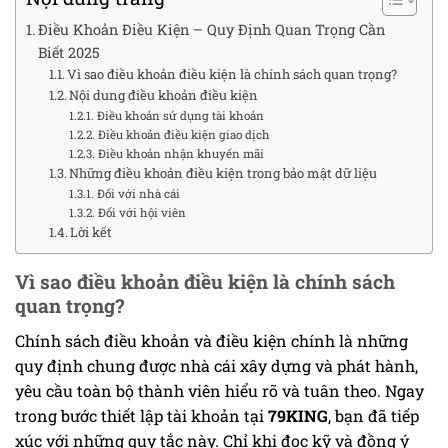
Điều Khoản Điều Kiện – Quy Định Quan Trọng Cần
Biết 2025
Vì sao điều khoản điều kiện là chính sách quan trọng?
Nội dung điều khoản điều kiện
Điều khoản sử dụng tài khoản
Điều khoản điều kiện giao dịch
Điều khoản nhận khuyến mãi
Những điều khoản điều kiện trong bảo mật dữ liệu
Đối với nhà cái
Đối với hội viên
Lời kết
Vì sao điều khoản điều kiện là chính sách
quan trọng?
Chính sách điều khoản và điều kiện chính là những
quy định chung được nhà cái xây dựng và phát hành,
yêu cầu toàn bộ thành viên hiểu rõ và tuân theo. Ngay
trong bước thiết lập tài khoản tại
79KING
, bạn đã tiếp
xúc với những quy tắc này. Chỉ khi đọc kỹ và đồng ý