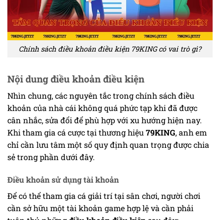
Chính sách điều khoản điều kiện 79KING có vai trò gì?
Nội dung điều khoản điều kiện
Nhìn chung, các nguyên tắc trong chính sách điều
khoản của nhà cái không quá phức tạp khi đã được
cân nhắc, sửa đổi để phù hợp với xu hướng hiện nay.
Khi tham gia cá cược tại thương hiệu
79KING
, anh em
chỉ cần lưu tâm một số quy định quan trọng được chia
sẻ trong phần dưới đây.
Điều khoản sử dụng tài khoản
Để có thể tham gia cá giải trí tại sân chơi, người chơi
cần sở hữu một tài khoản game hợp lệ và cần phải