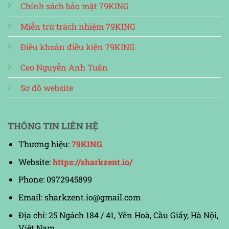
Chính sách bảo mật 79KING
Miễn trừ trách nhiệm 79KING
Điều khoản điều kiện 79KING
Ceo Nguyễn Anh Tuấn
Sơ đồ website
THÔNG TIN LIÊN HỆ
Thương hiệu:
79KING
Website:
https://sharkzent.io/
Phone:
0972945899
Email:
sharkzent.io@gmail.com
Địa chỉ: 25 Ngách 184 / 41, Yên Hoà, Cầu Giấy, Hà Nội,
Việt Nam