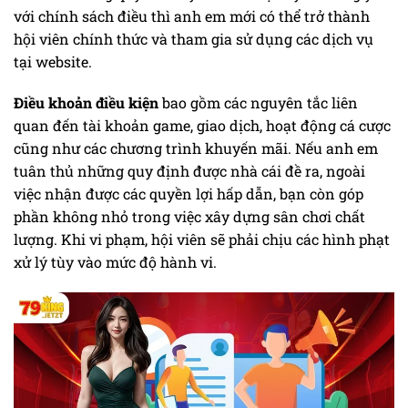
với chính sách điều thì anh em mới có thể trở thành
hội viên chính thức và tham gia sử dụng các dịch vụ
tại website.
Điều khoản điều kiện
bao gồm các nguyên tắc liên
quan đến tài khoản game, giao dịch, hoạt động cá cược
cũng như các chương trình khuyến mãi. Nếu anh em
tuân thủ những quy định được nhà cái đề ra, ngoài
việc nhận được các quyền lợi hấp dẫn, bạn còn góp
phần không nhỏ trong việc xây dựng sân chơi chất
lượng. Khi vi phạm, hội viên sẽ phải chịu các hình phạt
xử lý tùy vào mức độ hành vi.