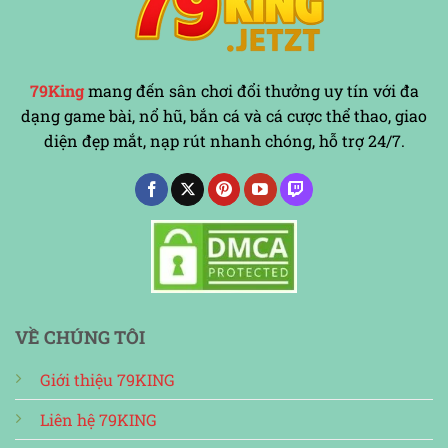
79King
mang đến sân chơi đổi thưởng uy tín với đa
dạng game bài, nổ hũ, bắn cá và cá cược thể thao, giao
diện đẹp mắt, nạp rút nhanh chóng, hỗ trợ 24/7.
VỀ CHÚNG TÔI
Giới thiệu 79KING
Liên hệ 79KING